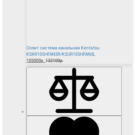
Сплит система канальная Kentatsu
KSKR105HFAN3R/KSUR105HFAN3L
105000р.
132100р.