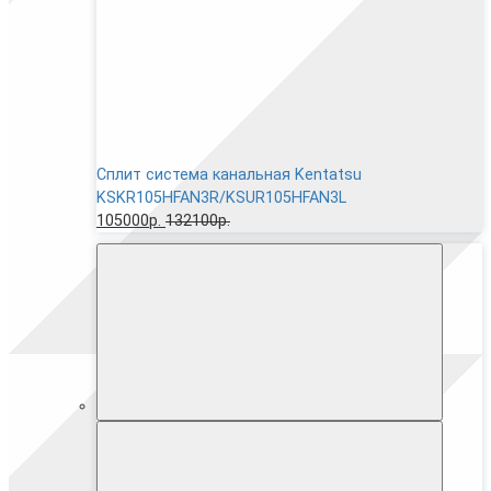
Сплит система канальная Kentatsu
KSKR105HFAN3R/KSUR105HFAN3L
105000р.
132100р.