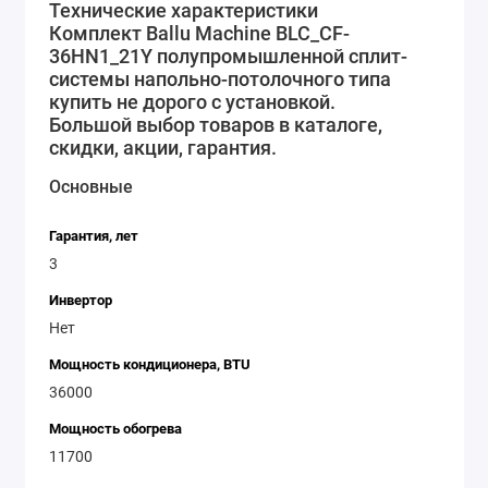
Технические характеристики
Это обеспечивает надежность и долговечность
Комплект Ballu Machine BLC_CF-
работы системы. Комплект Ballu Machine BLC CF-
36HN1_21Y полупромышленной сплит-
системы напольно-потолочного типа
36HN1 21Y легко устанавливается и прост в
купить не дорого с установкой.
эксплуатации. Он оснащен пультом дистанционного
Большой выбор товаров в каталоге,
управления, который позволяет легко регулировать
скидки, акции, гарантия.
температуру и другие параметры работы системы.
Основные
Если вы ищете надежную и эффективную сплит-
систему для большого помещения, то комплект Ballu
Гарантия, лет
Machine BLC CF-36HN1 21Y - идеальный выбор. Он
3
обеспечивает высокую мощность, надежность и
комфортную работу в любое время года.
Инвертор
Нет
Мощность кондиционера, BTU
36000
Мощность обогрева
11700