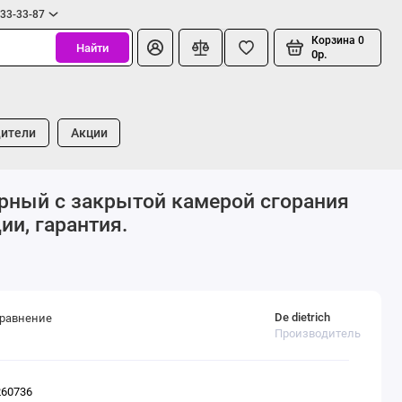
333-33-87
Корзина
0
Найти
0р.
ители
Акции
урный с закрытой камерой сгорания
ии, гарантия.
De dietrich
сравнение
Производитель
260736