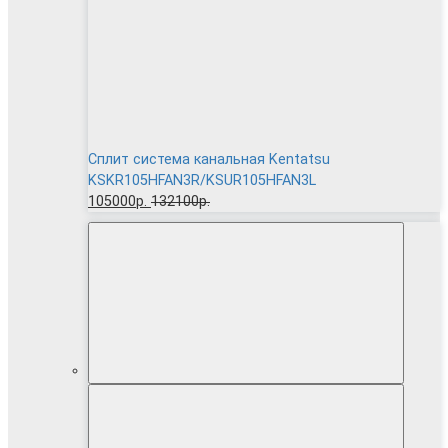
Сплит система канальная Kentatsu
KSKR105HFAN3R/KSUR105HFAN3L
105000р.
132100р.