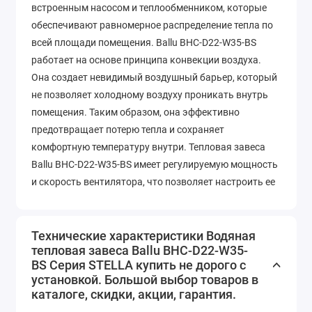
встроенным насосом и теплообменником, которые
обеспечивают равномерное распределение тепла по
всей площади помещения. Ballu BHC-D22-W35-BS
работает на основе принципа конвекции воздуха.
Она создает невидимый воздушный барьер, который
не позволяет холодному воздуху проникать внутрь
помещения. Таким образом, она эффективно
предотвращает потерю тепла и сохраняет
комфортную температуру внутри. Тепловая завеса
Ballu BHC-D22-W35-BS имеет регулируемую мощность
и скорость вентилятора, что позволяет настроить ее
под индивидуальные потребности. Она также
оснащена термостатом, который автоматически
поддерживает заданную температуру в помещении.
Технические характеристики Водяная
тепловая завеса Ballu BHC-D22-W35-
Кроме того, данная модель обладает низким уровнем
BS Серия STELLA купить не дорого с
шума и энергопотреблением, что делает ее
установкой. Большой выбор товаров в
экономичным и экологически чистым решением. Она
каталоге, скидки, акции, гарантия.
имеет элегантный и современный дизайн, который