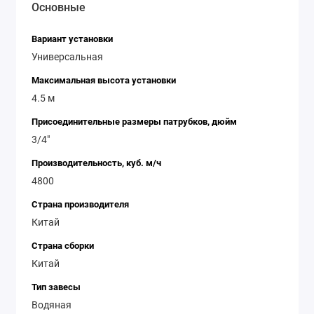
Основные
легко впишется в любой интерьер. Водяная тепловая
завеса Ballu BHC-D22-W35-BS - это надежное и
Вариант установки
эффективное решение для обогрева помещений. Она
Универсальная
обеспечивает комфортную температуру, экономит
энергию и имеет привлекательный дизайн.
Максимальная высота установки
Приобретая эту модель, вы получаете надежное и
4.5 м
долговечное оборудование, которое будет служить
Присоединительные размеры патрубков, дюйм
вам долгие годы.
3/4"
Производительность, куб. м/ч
4800
Страна производителя
Китай
Страна сборки
Китай
Тип завесы
Водяная