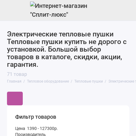
Электрические тепловые пушки
Котлы
Тепловые пушки купить не дорого с
Тепловые пушки
установкой. Большой выбор
товаров в каталоге, скидки, акции,
Газовые инфракрасные обогреватели
гарантия.
71 товар
Газовые уличные обогреватели
Главная
Тепловое оборудование
Тепловые пушки
Электрические 
Водяные тепловые завесы
Полотенцесушители
Инфракрасные обогреватели
Фильтр товаров
Цена
1390
-
127300
р.
Сушилки для рук
Производитель