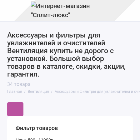
Аксессуары и фильтры для
Бризеры и рекуператоры
увлажнителей и очистителей
Вентиляторы
Вентиляция купить не дорого с
установкой. Большой выбор
Вентиляционные установки
товаров в каталоге, скидки, акции,
гарантия.
Осушители воздуха
34 товара
Очистители воздуха
Главная
Вентиляция
Аксессуары и фильтры для увлажнителей и оч
Системы водоподготовки
Увлажнители воздуха
Фильтр товаров
Электроприводы