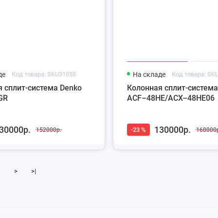
де
Код товара: SKU31055
На складе
Код товара: SK
 сплит-система Denko
Колонная сплит-система
GR
ACF–48HE/ACX–48HE06
30000р.
130000р.
-23 %
152000р.
168000
>
>|