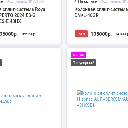
де
Код товара: SKU31067
На складе
Код товара: SK
 сплит-система Royal
Колонная сплит-система
PERTO 2024 ES-S
DNKL-48GR
ES-E 48HX
06000р.
108000р.
-23 %
165190р.
141000
Акция
й
Популярный