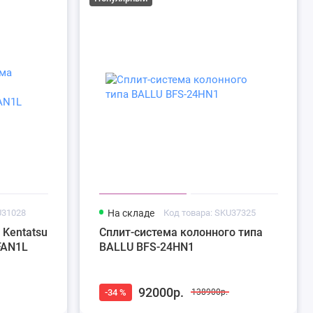
U31028
На складе
Код товара: SKU37325
 Kentatsu
Сплит-система колонного типа
FAN1L
BALLU BFS-24HN1
92000р.
-34 %
138900р.