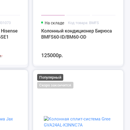
U31073
На складе
Код товара: BMFS
 Hisense
Колонный кондиционер Бирюса
6SE1
BMFS60-ID/BM60-OD
125000р.
р.
Популярный
Скоро закончится