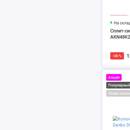
На скла
Сплит-си
AKN48K
1
-38 %
Акция
Популярны
Скоро зако