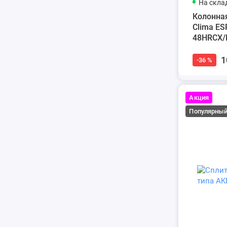
На скла
Колонная
Clima ES
48HRCX/
1
-36 %
Акция
Популярны