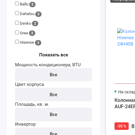
Ballu
3
Dahatsu
3
Denko
2
Gree
3
Hisense
3
Показать все
Мощность кондиционера, BTU
Все
Цвет корпуса
На скла
Все
Колонная
Площадь, кв. м.
AUF-24E
Все
Инвертор
8
-35 %
Все