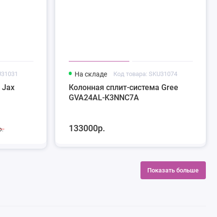
U31031
На складе
Код товара: SKU31074
 Jax
Колонная сплит-система Gree
GVA24AL-K3NNC7A
133000р.
р.
Показать больше