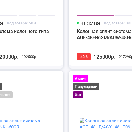
де
Код товара: AKN
На складе
Код товара: SK
стема колонного типа
Колонная сплит система
2
AUF-48ER6SM/AUW-48H
20000р.
125000р.
-42 %
192500р.
217290
Акция
й
Популярный
нчится
Хит