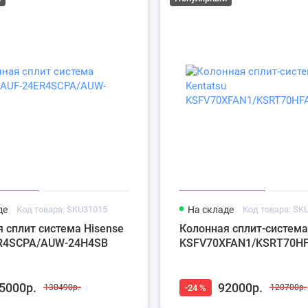
де
Код товара: SKU31015
На складе
Код товара: SK
 сплит система Hisense
Колонная сплит-система
R4SCPA/AUW-24H4SB
KSFV70XFAN1/KSRT70H
5000р.
92000р.
-24 %
130490р.
120700р.