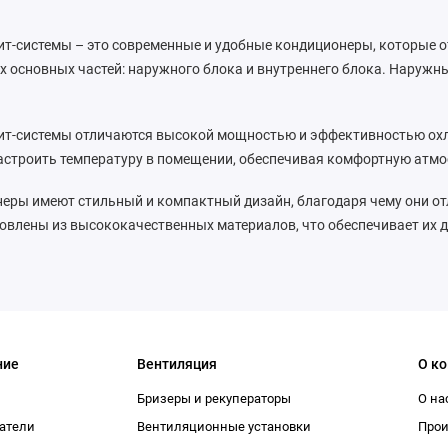
ит-системы – это современные и удобные кондиционеры, которые 
ух основных частей: наружного блока и внутреннего блока. Наруж
.
ит-системы отличаются высокой мощностью и эффективностью охла
астроить температуру в помещении, обеспечивая комфортную атмо
еры имеют стильный и компактный дизайн, благодаря чему они отл
овлены из высококачественных материалов, что обеспечивает их 
ние
Вентиляция
О к
Бризеры и рекуператоры
О на
атели
Вентиляционные установки
Про