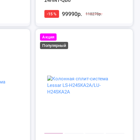
24HN1-QB6
99990р.
-15 %
118278р.
Акция
Популярный