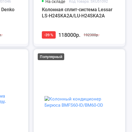
U31046
На складе
Код товара: SKU51092
 Denko
Колонная сплит-система Lessar
LS-H24SKA2A/LU-H24SKA2A
118000р.
-39 %
р.
192300р.
Популярный