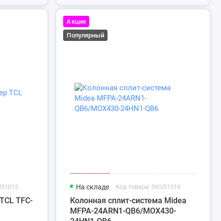
Акция
Популярный
U31012
На складе
Код товара: SKU51316
TCL TFC-
Колонная сплит-система Midea
MFPA-24ARN1-QB6/MOX430-