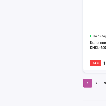
На скла
Колонная
DNKL-60
1
-14 %
1
2
3