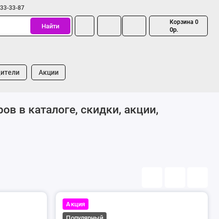
333-33-87
Корзина
0
Найти
0р.
ители
Акции
в в каталоге, скидки, акции,
Акция
Популярный