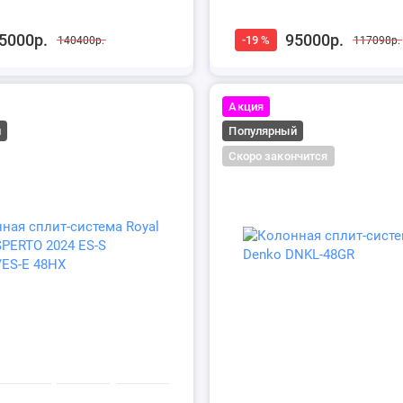
5000р.
95000р.
-19 %
140400р.
117098р.
Акция
й
Популярный
Скоро закончится