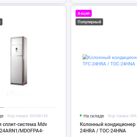
Акция
й
Популярный
де
Код товара: SKU56165
На складе
Код товара: SK
я сплит-система Mdv
Колонный кондиционер 
24ARN1/MDOFPA4-
24HRA / TOC-24HNA