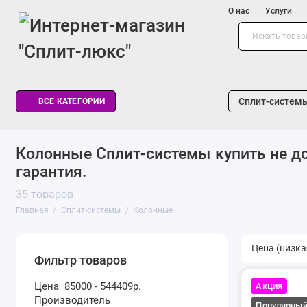
О нас
Услуги
Сплит-систем
ВСЕ КАТЕГОРИИ
Колонные Сплит-системы купить не дор
гарантия.
35 товаров
Главная
Сплит-системы
Колонные
Фильтр товаров
Цена
85000
-
544409
р.
Акция
Производитель
Популярны