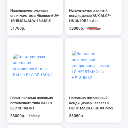
Напольно-потолочная
Напольно-потолочный
сплит-система Hisense AUV-
кондиционер AUX ALCF-
18HR4SA/AUW-18H4SU1
HS18/4DR2 + AL-
H18/4DR2(U)
51700р.
52000р.
73300р.
Сплит-система напольно-
Напольно-потолочный
потолочного типа BALLU
кондиционер Lessar LS-
BLC CF-18HN1
HE18TMA2/LU-HE18UMA2
53000р.
53050р.
73600р.