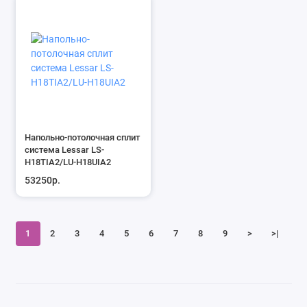
Напольно-потолочная сплит
система Lessar LS-
H18TIA2/LU-H18UIA2
53250р.
1
2
3
4
5
6
7
8
9
>
>|