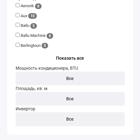
Aeronik
8
Напольно-потолочные
Aux
10
Оконные
Ballu
5
Прецизионные
Ballu Machine
8
Berlingtoun
5
Чиллеры
Показать все
Воздухоохладители
Мощность кондиционера, BTU
Блоки для теплового насоса
Все
Площадь, кв. м.
Аксессуары
Все
Инвертор
Все