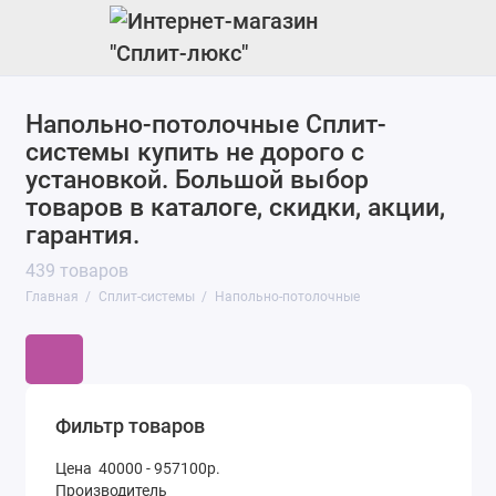
Напольно-потолочные Сплит-
Настенные
системы купить не дорого с
Канальные
установкой. Большой выбор
товаров в каталоге, скидки, акции,
Кассетные
гарантия.
439 товаров
Колонные
Главная
Сплит-системы
Напольно-потолочные
Крышные
Мобильные
Мульти
Фильтр товаров
Цена
40000
-
957100
р.
Мультизональные
Производитель