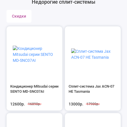
Недорогие сплит-системы
Оконные
Инфракрасн
Прецизионные
Сушилки дл
Скидки
Чиллеры
Инфракрасн
Воздухоохладители
Теплогенер
Блоки для теплового насоса
Теплые пол
Аксессуары
Электричес
Кондиционер Mitsudai серии
Сплит-система Jax ACN-07
SENTO MD-SNC07AI
HE Tasmania
12600р.
13000р.
16890р.
17900р.