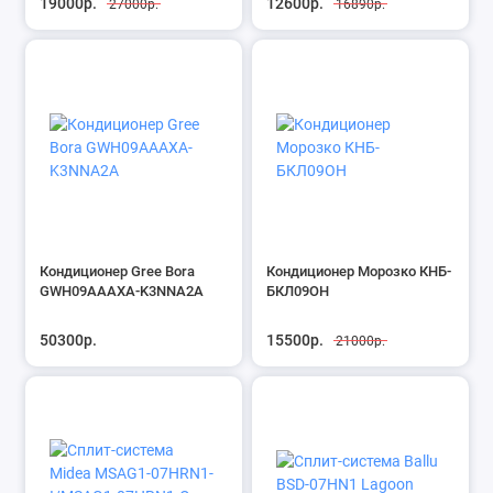
19000р.
12600р.
27000р.
16890р.
Кондиционер Gree Bora
Кондиционер Морозко КНБ-
GWH09AAAXA-K3NNA2A
БКЛ09ОН
50300р.
15500р.
21000р.