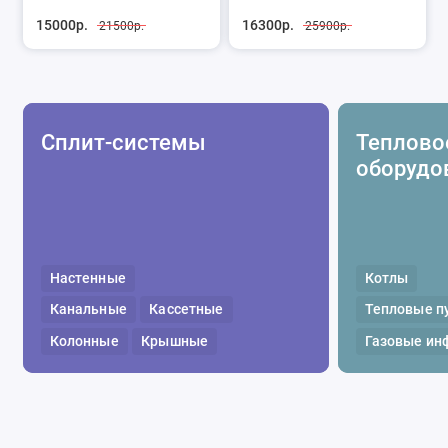
15000р.
16300р.
21500р.
25900р.
Сплит-системы
Теплово
оборудо
Настенные
Котлы
Канальные
Кассетные
Тепловые п
Колонные
Крышные
Газовые ин
Мобильные
Мульти
Газовые ул
Мультизональные
Водяные те
Напольно-потолочные
Полотенцес