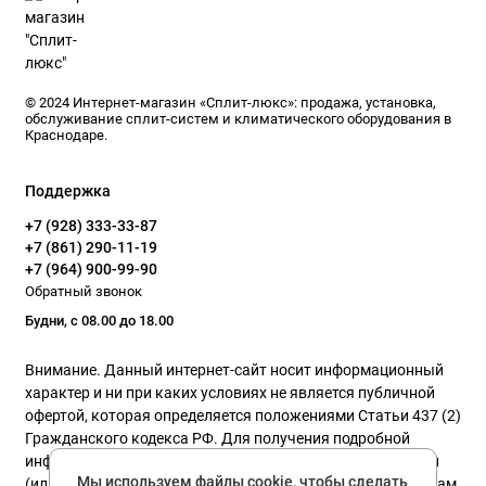
осуществляем полный комплекс услуг по обслуживанию
климатического оборудования, включая установку сплит-
систем в Краснодаре.
Мы понимаем, что комфортное нахождение в доме или
© 2024 Интернет-магазин «Сплит-люкс»: продажа, установка,
обслуживание сплит-систем и климатического оборудования в
офисе без надежного климатического оборудования
Краснодаре.
невозможно. Поэтому, приобретая у нас, вы можете быть
уверены в качестве и надежности продукции. Кроме того,
Поддержка
вы оцените доступные цены, услуги доставки и установки
+7 (928) 333-33-87
оборудования, а также нашу систему лояльности, которая
+7 (861) 290-11-19
предлагает скидки и акции для наших клиентов.
+7 (964) 900-99-90
Обратный звонок
Звоните нам прямо сейчас и сделайте заказ! Мы будем рады
Будни, с 08.00 до 18.00
ответить на все ваши вопросы и помочь в выборе и покупке
сплит-системы в Краснодаре.
Внимание. Данный интернет-сайт носит информационный
характер и ни при каких условиях не является публичной
офертой, которая определяется положениями Статьи 437 (2)
Гражданского кодекса РФ. Для получения подробной
информации о наличии и стоимости указанных товаров и
Мы используем файлы cookie, чтобы сделать
(или) услуг, пожалуйста, обращайтесь к нашим менеджерам