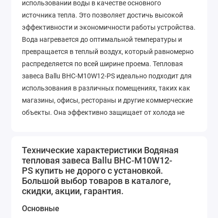
использовании воды в качестве основного
источника тепла. Это позволяет достичь высокой
эффективности и экономичности работы устройства.
Вода нагревается до оптимальной температуры и
превращается в теплый воздух, который равномерно
распределяется по всей ширине проема. Тепловая
завеса Ballu BHC-M10W12-PS идеально подходит для
использования в различных помещениях, таких как
магазины, офисы, рестораны и другие коммерческие
объекты. Она эффективно защищает от холода не
только входные двери, но и большие проемы,
благодаря своей высокой производительности.
Особенностью этой модели является возможность
Технические характеристики Водяная
тепловая завеса Ballu BHC-M10W12-
регулировки скорости потока воздуха. Вы можете
PS купить не дорого с установкой.
выбрать оптимальную скорость, исходя из
Большой выбор товаров в каталоге,
конкретных условий и требований помещения. Это
скидки, акции, гарантия.
позволяет достичь максимальной эффективности
Основные
работы и сэкономить энергию. Кроме того, тепловая