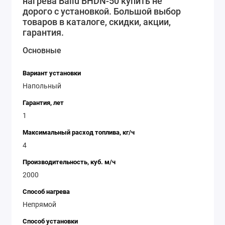
нагрева Ballu BHDN-50 купить не
безопасность использования. Ballu BHDN-50 - это
дорого с установкой. Большой выбор
надежное и эффективное решение для обогрева
товаров в каталоге, скидки, акции,
помещений. Ее высокая производительность,
гарантия.
непрямой нагрев воздуха и удобный дизайн делают
Основные
ее идеальным выбором для различных задач.
Приобретайте дизельную тепловую пушку Ballu BHDN-
Вариант установки
50 и наслаждайтесь комфортной температурой в
Напольный
любое время года.
Гарантия, лет
1
Максимальный расход топлива, кг/ч
4
Производительность, куб. м/ч
2000
Способ нагрева
Непрямой
Способ установки