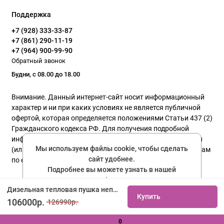
Поддержка
+7 (928) 333-33-87
+7 (861) 290-11-19
+7 (964) 900-99-90
Обратный звонок
Будни, с 08.00 до 18.00
Внимание. Данный интернет-сайт носит информационный
характер и ни при каких условиях не является публичной
офертой, которая определяется положениями Статьи 437 (2)
Гражданского кодекса РФ. Для получения подробной
информации о наличии и стоимости указанных товаров и
Мы используем файлы cookie, чтобы сделать
(или) услуг, пожалуйста, обращайтесь к нашим менеджерам
сайт удобнее.
по email или телефону указанного в разделе контакты !
Подробнее вы можете узнать в нашей
политике конфиденциальности
Политика конфиденциальности
Дизельная тепловая пушка непрямого нагрева Ballu BHDN-50 купить не дорого с установкой. Большой выбор товаров в каталоге, скидки, акции, гарантия.
Купить
Соглашаюсь
106000р.
126990р.
0