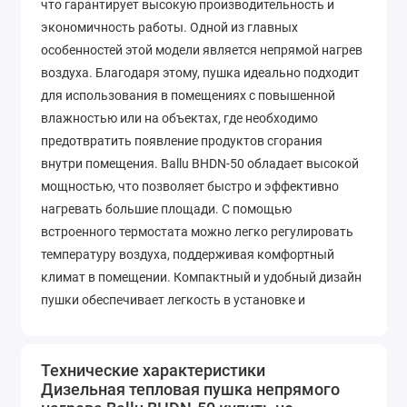
что гарантирует высокую производительность и
экономичность работы. Одной из главных
особенностей этой модели является непрямой нагрев
воздуха. Благодаря этому, пушка идеально подходит
для использования в помещениях с повышенной
влажностью или на объектах, где необходимо
предотвратить появление продуктов сгорания
внутри помещения. Ballu BHDN-50 обладает высокой
мощностью, что позволяет быстро и эффективно
нагревать большие площади. С помощью
встроенного термостата можно легко регулировать
температуру воздуха, поддерживая комфортный
климат в помещении. Компактный и удобный дизайн
пушки обеспечивает легкость в установке и
перемещении. Она оснащена колесиками и ручкой
для удобной транспортировки. Кроме того, пушка
имеет защиту от перегрева и автоматическое
Технические характеристики
Дизельная тепловая пушка непрямого
отключение при опрокидывании, что обеспечивает