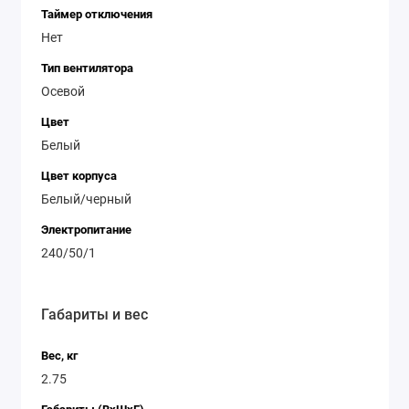
Таймер отключения
вам комфортный микроклимат в любое время года, а
Нет
стильный дизайн и компактные размеры позволят
ему гармонично вписаться в интерьер вашего
Тип вентилятора
помещения. Приобретайте Royal Clima RSF-162M-WT и
Осевой
наслаждайтесь свежим воздухом в любое время!
Цвет
Белый
Цвет корпуса
Белый/черный
Электропитание
240/50/1
Габариты и вес
Вес, кг
2.75