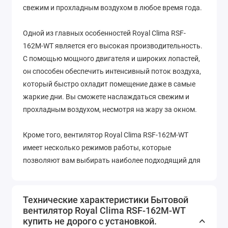
свежим и прохладным воздухом в любое время года.
Одной из главных особенностей Royal Clima RSF-
162M-WT является его высокая производительность.
С помощью мощного двигателя и широких лопастей,
он способен обеспечить интенсивный поток воздуха,
который быстро охладит помещение даже в самые
жаркие дни. Вы сможете наслаждаться свежим и
прохладным воздухом, несмотря на жару за окном.
Кроме того, вентилятор Royal Clima RSF-162M-WT
имеет несколько режимов работы, которые
позволяют вам выбирать наиболее подходящий для
вас вариант. Вы сможете настроить его на мощный
режим, чтобы быстро охладить помещение, или
выбрать более тихий режим, чтобы создать
Технические характеристики Бытовой
вентилятор Royal Clima RSF-162M-WT
комфортную обстановку для сна или работы.
купить не дорого с установкой.