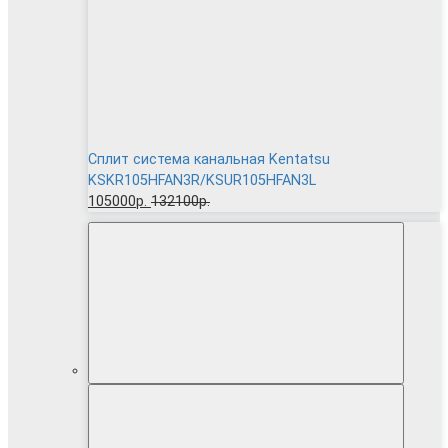
Сплит система канальная Kentatsu
KSKR105HFAN3R/KSUR105HFAN3L
105000р.
132100р.