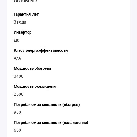
Основные
помещении, то Daikin FLXS25B/ARXS25L3 - это
идеальный выбор. Она обладает всеми
Гарантия, лет
необходимыми характеристиками, чтобы обеспечить
3 года
вам максимальный комфорт и экономию.
Инвертор
Да
Класс энергоэффективности
A/A
Мощность обогрева
3400
Мощность охлаждения
2500
Потребляемая мощность (обогрев)
960
Потребляемая мощность (охлаждение)
650