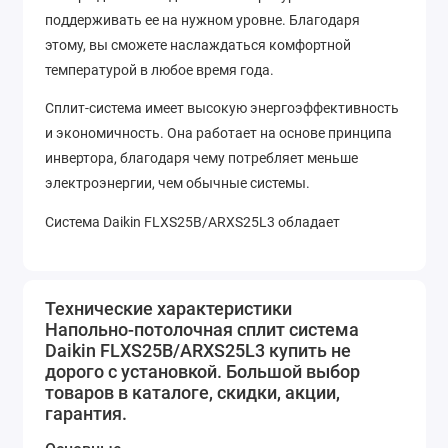
поддерживать ее на нужном уровне. Благодаря
этому, вы сможете наслаждаться комфортной
температурой в любое время года.
Сплит-система имеет высокую энергоэффективность
и экономичность. Она работает на основе принципа
инвертора, благодаря чему потребляет меньше
электроэнергии, чем обычные системы.
Система Daikin FLXS25B/ARXS25L3 обладает
уникальными характеристиками, которые
обеспечивают высокую эффективность и
надежность. Она оснащена множеством функций,
Технические характеристики
включая автоматическое регулирование
Напольно-потолочная сплит система
температуры, функцию "спящий режим", таймер и
Daikin FLXS25B/ARXS25L3 купить не
дорого с установкой. Большой выбор
многое другое.
товаров в каталоге, скидки, акции,
Если вы ищете надежную и экономичную сплит-
гарантия.
систему для обеспечения комфортной температуры в