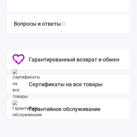
замене фильтра и продлить срок службы вашего
устройства. Выводя все вышеперечисленное во
внимание, HEPA фильтр Sharp FZ-D40HFE - это
Вопросы и ответы
0
надежное и эффективное решение для обеспечения
чистого и здорового воздуха. Он обладает высокой
эффективностью фильтрации, легким
обслуживанием и длительным сроком службы.
Гарантированный возврат и обмен
Рекомендуется для использования в доме, офисе или
других закрытых помещениях, где важно
поддерживать оптимальное качество воздуха.
Сертификаты на все товары
Гарантийное обслуживание