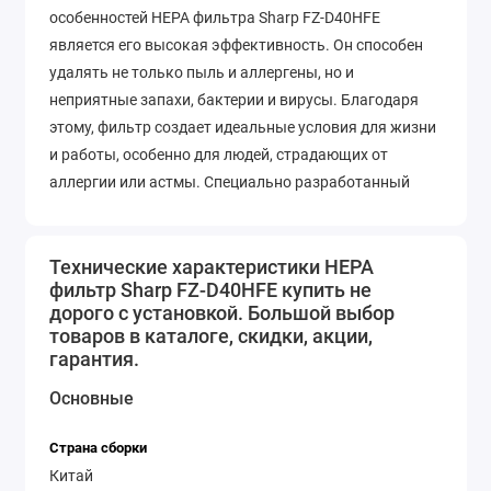
особенностей HEPA фильтра Sharp FZ-D40HFE
является его высокая эффективность. Он способен
удалять не только пыль и аллергены, но и
неприятные запахи, бактерии и вирусы. Благодаря
этому, фильтр создает идеальные условия для жизни
и работы, особенно для людей, страдающих от
аллергии или астмы. Специально разработанный
дизайн фильтра обеспечивает легкую замену. Это
позволяет максимально упростить процесс
обслуживания и поддержания его
Технические характеристики HEPA
фильтр Sharp FZ-D40HFE купить не
работоспособности. Вам не придется тратить много
дорого с установкой. Большой выбор
времени и усилий на установку и обслуживание
товаров в каталоге, скидки, акции,
фильтра, так как он создан с учетом потребностей
гарантия.
современного пользователя. Кроме того, HEPA
Основные
фильтр Sharp FZ-D40HFE имеет длительный срок
службы. Он может работать в течение длительного
Страна сборки
времени без потери эффективности фильтрации. Это
Китай
позволит вам сэкономить деньги на периодической