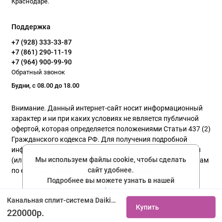
Краснодаре.
Поддержка
+7 (928) 333-33-87
+7 (861) 290-11-19
+7 (964) 900-99-90
Обратный звонок
Будни, с 08.00 до 18.00
Внимание. Данный интернет-сайт носит информационный
характер и ни при каких условиях не является публичной
офертой, которая определяется положениями Статьи 437 (2)
Гражданского кодекса РФ. Для получения подробной
информации о наличии и стоимости указанных товаров и
Мы используем файлы cookie, чтобы сделать
(или) услуг, пожалуйста, обращайтесь к нашим менеджерам
сайт удобнее.
по email или телефону указанного в разделе контакты !
Подробнее вы можете узнать в нашей
политике конфиденциальности
Политика конфиденциальности
Канальная сплит-система Daikin FDXM25F9/RXM25R9 купить не дорого с установкой. Большой выбор товаров в каталоге, скидки, акции, гарантия.
Купить
Соглашаюсь
220000р.