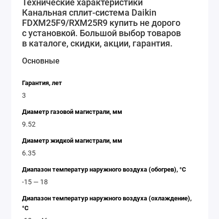
Daikin FDXM25F9/RXM25R9 поставляется пульт
Технические характеристики
Канальная сплит-система Daikin
дистанционного управления, который позволяет
FDXM25F9/RXM25R9 купить не дорого
управлять работой системы из любой точки
с установкой. Большой выбор товаров
помещения. Кроме того, система имеет функцию
в каталоге, скидки, акции, гарантия.
таймера, которая позволяет задать время
Основные
включения и выключения кондиционера. Вывод:
канальная сплит-система Daikin FDXM25F9/RXM25R9
Гарантия, лет
– это надежное и эффективное решение для
3
климатического обеспечения помещений. Она
обладает компактными размерами, высокой
Диаметр газовой магистрали, мм
энергоэффективностью, функцией автоматической
9.52
диагностики и дистанционного управления. Это
Диаметр жидкой магистрали, мм
позволяет сэкономить место в помещении, снизить
6.35
расходы на электроэнергию и обеспечить
Диапазон температур наружного воздуха (обогрев), °C
комфортный микроклимат в любое время года.
-15 — 18
Диапазон температур наружного воздуха (охлаждение),
°C