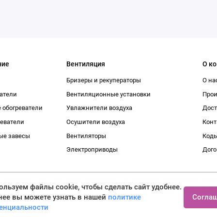
ние
Вентиляция
О к
Бризеры и рекуператоры
О на
атели
Вентиляционные установки
Про
 обогреватели
Увлажнители воздуха
Дост
реватели
Осушители воздуха
Конт
ые завесы
Вентиляторы
Коды
Электроприводы
Дого
рактер и ни при каких условиях не является публичной офер
льзуем файлы cookie, чтобы сделать сайт удобнее.
рмации о наличии и стоимости указанных товаров и (или) ус
Согла
нее вы можете узнать в нашей
политике
енциальности