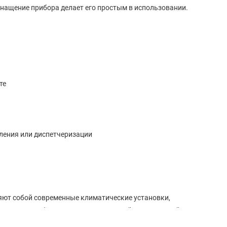
нащение прибора делает его простым в использовании.
те
ления или диспетчеризации
ляют собой современные климатические установки,
а воздуха. Оборудование с уникальной конструкцией
я инверторному типу управления агрегаты имеют сниженное