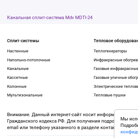
Канальная сплит-система Mdv MDTI-24
Сплит-системы
Тепловое оборудова
Настенные
Теплогенераторы
Напольно-потолочные
Инфракрасные обогрев
Канальные
Газовые инфракрасные
Кассетные
Газовые уличные обог
Колонные
Электрические теплов
Мультизональные
Тепловые пушки
Внимание. Данный интернет-сайт носит информационный ха
Мы испо
Гражданского кодекса РФ. Для получения подробной инфо
Подроб
email или телефону указанного в разделе контакты !
конфид