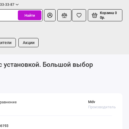
333-33-87
Корзина
0
Найти
0р.
ители
Акции
с установкой. Большой выбор
Mdv
сравнение
Производитель
56193