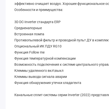
эффективно очищает воздух. Хорошее функциональное ос
Особенности и преимущества:
3D DC-Inverter стандарта ERP
Средненапорные
Встроенная помпа
Противопылевой фильтр и проводной пульт ДУ в комплек
Опциональный ИК ПДУ RG10
Функция Follow me
Функция температурной компенсации
Возможность подключения к системе центрального управ
Клеммы удаленного вкл\выкл
Клеммы вывода сигнала аварии
Функция обнаружения утечки хладагента
Канальные сплит-системы серии Inverter (2022) представ
предназначенные для качественного охлаждения и нагрев
обеспечивает очистку воздуха от пыли и грязи. Благодар