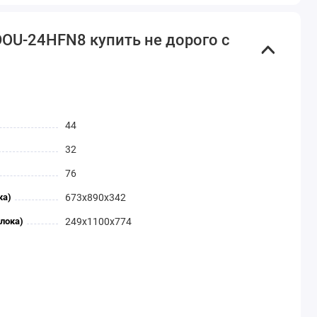
OU-24HFN8 купить не дорого с
44
32
76
ка)
673x890x342
лока)
249x1100x774