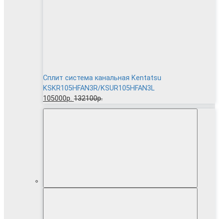
Сплит система канальная Kentatsu
KSKR105HFAN3R/KSUR105HFAN3L
105000р.
132100р.