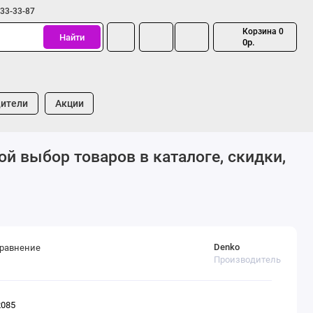
333-33-87
Корзина
0
Найти
0р.
ители
Акции
ой выбор товаров в каталоге, скидки,
Denko
сравнение
Производитель
2085