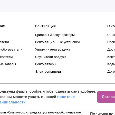
ние
Вентиляция
О к
Бризеры и рекуператоры
О на
атели
Вентиляционные установки
Про
 обогреватели
Увлажнители воздуха
Дост
реватели
Осушители воздуха
Конт
ые завесы
Вентиляторы
Коды
Электроприводы
Дого
рактер и ни при каких условиях не является публичной офер
льзуем файлы cookie, чтобы сделать сайт удобнее.
рмации о наличии и стоимости указанных товаров и (или) ус
Согла
нее вы можете узнать в нашей
политике
енциальности
азин «Сплит-люкс»: продажа, установка, обслуживание
Политика ко