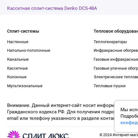
Кассетная сплит-система Denko DCS-48A
Сплит-системы
Тепловое оборудова
Настенные
Теплогенераторы
Напольно-потолочные
Инфракрасные обогрев
Канальные
Газовые инфракрасные
Кассетные
Газовые уличные обог
Колонные
Электрические теплов
Мультизональные
Тепловые пушки
Внимание. Данный интернет-сайт носит информационный ха
Мы испо
Гражданского кодекса РФ. Для получения подробной инфо
Подроб
email или телефону указанного в разделе контакты !
конфид
© 2024 Интернет-маг