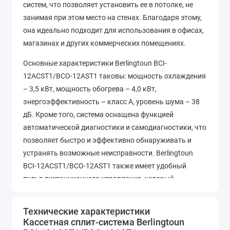
систем, что позволяет установить ее в потолке, не
занимая при этом место на стенах. Благодаря этому,
она идеально подходит для использования в офисах,
магазинах и других коммерческих помещениях.
Основные характеристики Berlingtoun BCI-
12ACST1/BCO-12AST1 таковы: мощность охлаждения
– 3,5 кВт, мощность обогрева – 4,0 кВт,
энергоэффективность – класс A, уровень шума – 38
дБ. Кроме того, система оснащена функцией
автоматической диагностики и самодиагностики, что
позволяет быстро и эффективно обнаруживать и
устранять возможные неисправности. Berlingtoun
BCI-12ACST1/BCO-12AST1 также имеет удобный
пульт дистанционного управления, который
позволяет легко и быстро изменять температуру в
помещении. Если вы ищете надежную и эффективную
Технические характеристики
сплит-систему для своего бизнеса, то Berlingtoun BCI-
Кассетная сплит-система Berlingtoun
12ACST1/BCO-12AST1 – отличный выбор!