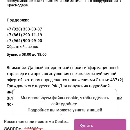
обслуживание сплит-систем и климатического оборудования в
Краснодаре.
Поддержка
+7 (928) 333-33-87
+7 (861) 290-11-19
+7 (964) 900-99-90
Обратный звонок
Будни, с 08.00 до 18.00
Внимание. Данный интернет-сайт носит информационный
характер и ни при каких условиях не является публичной
офертой, которая определяется положениями Статьи 437 (2)
Гражданского кодекса РФ. Для получения подробной
информации о наличии и стоимости указанных товаров и
Мы используем файлы cookie, чтобы сделать
(или) услуг, пожалуйста, обращайтесь к нашим менеджерам
сайт удобнее.
по email или телефону указанного в разделе контакты !
Подробнее вы можете узнать в нашей
политике конфиденциальности
Политика конфиденциальности
Кассетная сплит-система Centek CT-66C36 купить не дорого с установкой. Большой выбор товаров в каталоге, скидки, акции, гарантия.
Купить
Соглашаюсь
86000р.
125000р.