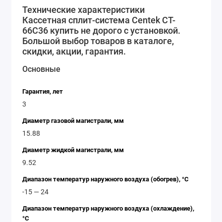
Технические характеристики
идеальное решение для тех, кто ценит комфорт и
Кассетная сплит-система Centek CT-
экономию. Приобретая эту сплит-систему, вы
66C36 купить не дорого с установкой.
получаете надежное и эффективное решение для
Большой выбор товаров в каталоге,
обеспечения комфортной температуры в помещении.
скидки, акции, гарантия.
Основные
Гарантия, лет
3
Диаметр газовой магистрали, мм
15.88
Диаметр жидкой магистрали, мм
9.52
Диапазон температур наружного воздуха (обогрев), °C
-15 — 24
Диапазон температур наружного воздуха (охлаждение),
°C