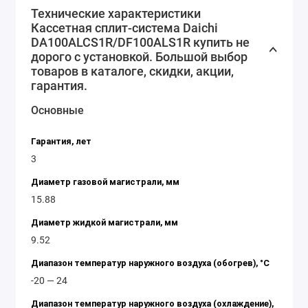
автоматического режима, которая позволяет
Технические характеристики
поддерживать заданную температуру в помещении
Кассетная сплит-система Daichi
без необходимости постоянно настраивать систему.
DA100ALCS1R/DF100ALS1R купить не
дорого с установкой. Большой выбор
Кассетная сплит-система Daichi
товаров в каталоге, скидки, акции,
DA100ALCS1R/DF100ALS1R - это надежное и
гарантия.
долговечное решение для кондиционирования
Основные
воздуха. Она имеет высокую степень защиты от
коррозии и обеспечивает длительный срок службы.
Гарантия, лет
Если вы ищете качественную и надежную сплит-
3
систему для кондиционирования воздуха, то Daichi
Диаметр газовой магистрали, мм
DA100ALCS1R/DF100ALS1R - это именно то, что вам
15.88
нужно. Она обладает всеми необходимыми
функциями и характеристиками, которые
Диаметр жидкой магистрали, мм
гарантируют комфортные условия в помещении и
9.52
экономию электроэнергии.
Диапазон температур наружного воздуха (обогрев), °C
-20 — 24
Диапазон температур наружного воздуха (охлаждение),