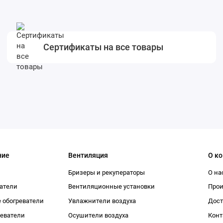
Сертификаты на все товары
ние
Вентиляция
О к
Бризеры и рекуператоры
О на
атели
Вентиляционные установки
Про
 обогреватели
Увлажнители воздуха
Дост
реватели
Осушители воздуха
Конт