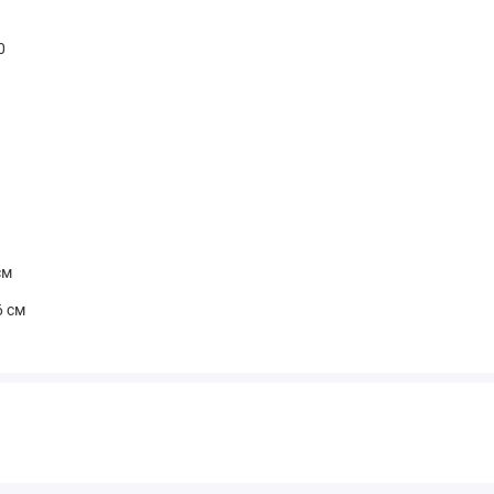
0
см
6 см