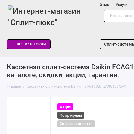
О нас
Услуги
Сплит-систем
ВСЕ КАТЕГОРИИ
Кассетная сплит-система Daikin FCAG
каталоге, скидки, акции, гарантия.
Главная
Кассетная сплит-система Daikin FCAG100B/RZASG100MV1
Акция
Популярный
Скоро закончится