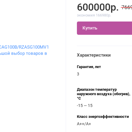
600000р.
766
экономия 166980р.
Купить
Характеристики
Гарантия, лет
3
Диапазон температур
наружного воздуха (обогрев),
°C
-15 — 15
Класс энергоэффективности
A++/A+