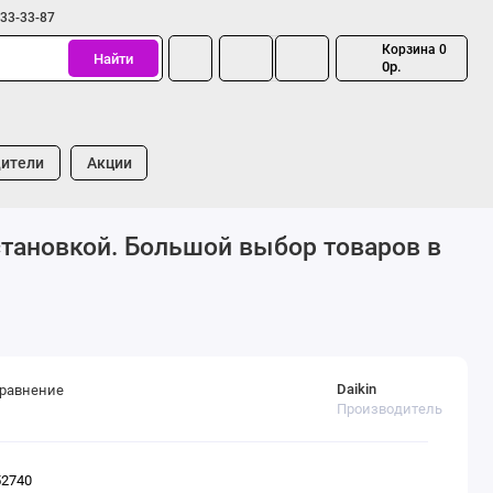
333-33-87
Корзина
0
Найти
0р.
ители
Акции
становкой. Большой выбор товаров в
Daikin
сравнение
Производитель
52740