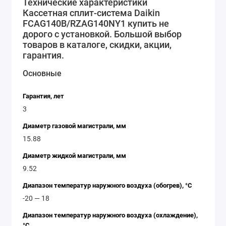
который позволяет настроить режим работы,
Технические характеристики
Кассетная сплит-система Daikin
температуру и скорость вращения вентилятора.
FCAG140B/RZAG140NY1 купить не
Кассетная сплит-система Daikin
дорого с установкой. Большой выбор
FCAG140B/RZAG140NY1 – это надежное и
товаров в каталоге, скидки, акции,
качественное решение для обеспечения комфортной
гарантия.
температуры в помещении. Выбирая эту модель, вы
Основные
получаете высокую эффективность работы,
экономию электроэнергии и удобство
Гарантия, лет
использования.
3
Диаметр газовой магистрали, мм
15.88
Диаметр жидкой магистрали, мм
9.52
Диапазон температур наружного воздуха (обогрев), °C
-20 — 18
Диапазон температур наружного воздуха (охлаждение),
°C