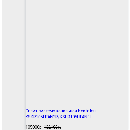
Сплит система канальная Kentatsu
KSKR105HFAN3R/KSUR105HFAN3L
105000р.
132100р.