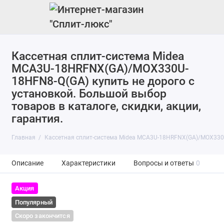
Кассетная сплит-система Midea
MCA3U-18HRFNX(GA)/MOX330U-
18HFN8-Q(GA) купить не дорого с
установкой. Большой выбор
товаров в каталоге, скидки, акции,
гарантия.
Главная
Кассетная сплит-система Midea MCA3U-18HRFNX(GA)/MOX330
Описание
Характеристики
Вопросы и ответы
0
Акция
Популярный
Скоро закончится