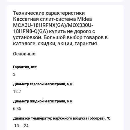
оснащена фильтрами, которые удаляют из воздуха
пыль, бактерии и другие аллергены, обеспечивая
Технические характеристики
Кассетная сплит-система Midea
здоровую и свежую атмосферу в помещении.
MCA3U-18HRFNX(GA)/MOX330U-
Выбирая кассетную сплит-систему Midea MCA3U-
18HFN8-Q(GA) купить не дорого с
18HRFNX(GA)/MOX330U-18HFN8-Q(GA), вы получаете
установкой. Большой выбор товаров в
надежное и эффективное решение для комфортного
каталоге, скидки, акции, гарантия.
климата в помещении.
Основные
Гарантия, лет
3
Диаметр газовой магистрали, мм
12.7
Диаметр жидкой магистрали, мм
6.35
Диапазон температур наружного воздуха (обогрев), °C
-15 — 24