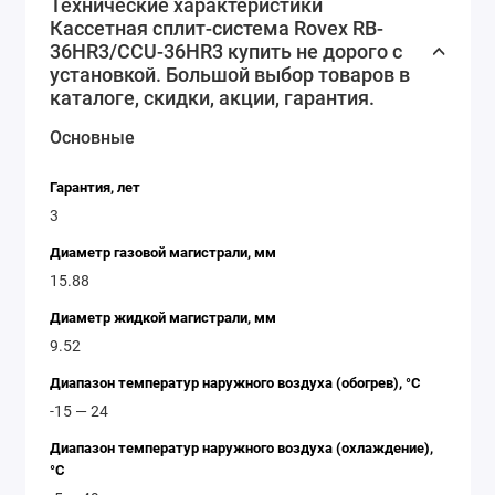
Rovex RB-36HR3/CCU-36HR3 - это надежное и
Технические характеристики
Кассетная сплит-система Rovex RB-
качественное устройство, которое обеспечит
36HR3/CCU-36HR3 купить не дорого с
комфортный климат в вашем помещении в любое
установкой. Большой выбор товаров в
время года. Приобретая этот товар, вы получаете не
каталоге, скидки, акции, гарантия.
только качество, но и экономию на коммунальных
Основные
услугах и удобство в использовании.
Гарантия, лет
3
Диаметр газовой магистрали, мм
15.88
Диаметр жидкой магистрали, мм
9.52
Диапазон температур наружного воздуха (обогрев), °C
-15 — 24
Диапазон температур наружного воздуха (охлаждение),
°C