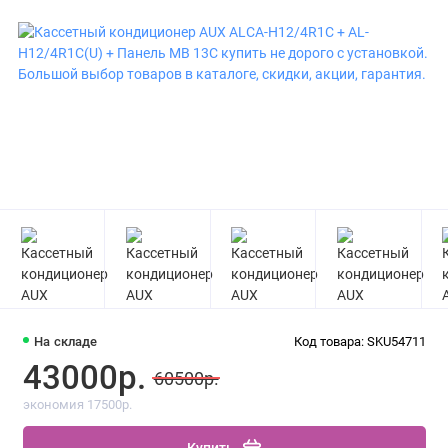
На складе
Код товара: SKU54711
43000р.
60500р.
экономия 17500р.