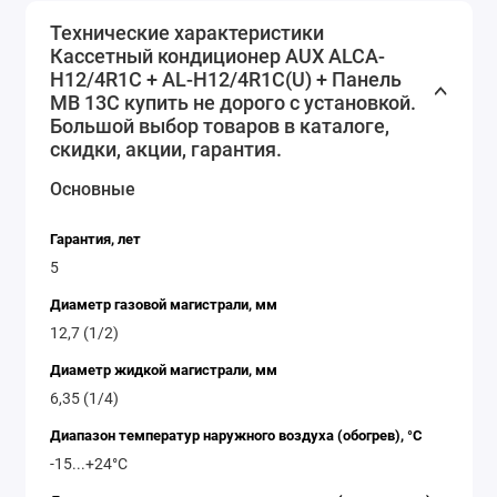
это надежное и функциональное решение для
Технические характеристики
комфортного климата в вашем доме или офисе.
Кассетный кондиционер AUX ALCA-
Закажите его прямо сейчас и наслаждайтесь
H12/4R1С + AL-H12/4R1С(U) + Панель
MB 13С купить не дорого с установкой.
прохладой летом и теплом зимой!
Большой выбор товаров в каталоге,
скидки, акции, гарантия.
Основные
Гарантия, лет
5
Диаметр газовой магистрали, мм
12,7 (1/2)
Диаметр жидкой магистрали, мм
6,35 (1/4)
Диапазон температур наружного воздуха (обогрев), °C
-15...+24°С