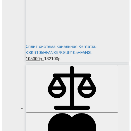
Сплит система канальная Kentatsu
KSKR105HFAN3R/KSUR105HFAN3L
105000р.
132100р.