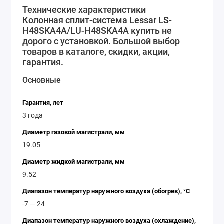
можно сделать сегодня - приобретайте колонную
Технические характеристики
Колонная сплит-система Lessar LS-
сплит-систему Lessar LS-H48SKA4A/LU-H48SKA4A и
H48SKA4A/LU-H48SKA4A купить не
наслаждайтесь комфортным климатом в своем доме
дорого с установкой. Большой выбор
или офисе уже сегодня!
товаров в каталоге, скидки, акции,
гарантия.
Основные
Гарантия, лет
3 года
Диаметр газовой магистрали, мм
19.05
Диаметр жидкой магистрали, мм
9.52
Диапазон температур наружного воздуха (обогрев), °C
-7 — 24
Диапазон температур наружного воздуха (охлаждение),