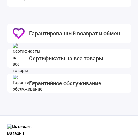
жизни и работы. Он легко устанавливается и
подходит для использования с различными
моделями увлажнителей и очистителей воздуха Ballu.
Не забывайте заменять фильтры регулярно, чтобы
Гарантированный возврат и обмен
поддерживать их эффективность. Рекомендуется
менять фильтры примерно раз в 6-12 месяцев, в
зависимости от интенсивности использования и
уровня загрязнения воздуха. Обеспечьте своему дому
Сертификаты на все товары
чистый и свежий воздух с помощью комплекта
фильтров Ballu FРH-105 (Pre-carbon + HEPA).
Закажите его прямо сейчас и наслаждайтесь
Гарантийное обслуживание
здоровым и комфортным окружающим воздухом!