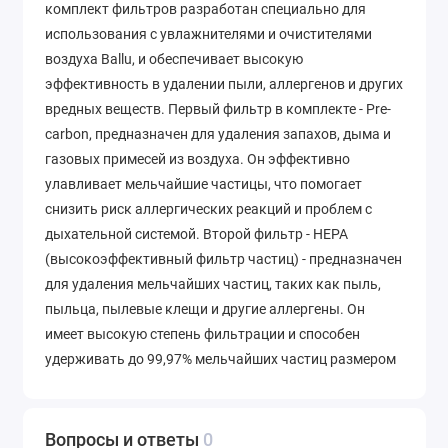
комплект фильтров разработан специально для
использования с увлажнителями и очистителями
воздуха Ballu, и обеспечивает высокую
эффективность в удалении пыли, аллергенов и других
вредных веществ. Первый фильтр в комплекте - Pre-
carbon, предназначен для удаления запахов, дыма и
газовых примесей из воздуха. Он эффективно
улавливает мельчайшие частицы, что помогает
снизить риск аллергических реакций и проблем с
дыхательной системой. Второй фильтр - HEPA
(высокоэффективный фильтр частиц) - предназначен
для удаления мельчайших частиц, таких как пыль,
пыльца, пылевые клещи и другие аллергены. Он
имеет высокую степень фильтрации и способен
удерживать до 99,97% мельчайших частиц размером
до 0,3 микрона. Этот комплект фильтров Ballu FРH-
105 обеспечивает надежную защиту от загрязнений
воздуха и помогает создать комфортные условия для
Вопросы и ответы
0