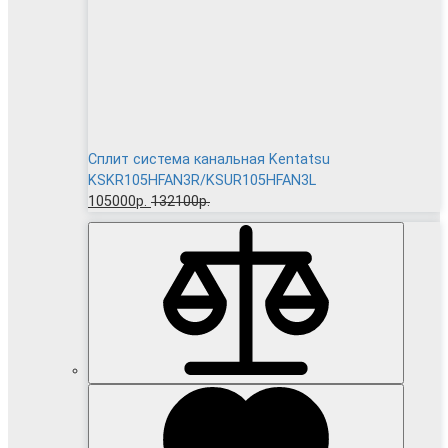
Сплит система канальная Kentatsu
KSKR105HFAN3R/KSUR105HFAN3L
105000р.
132100р.