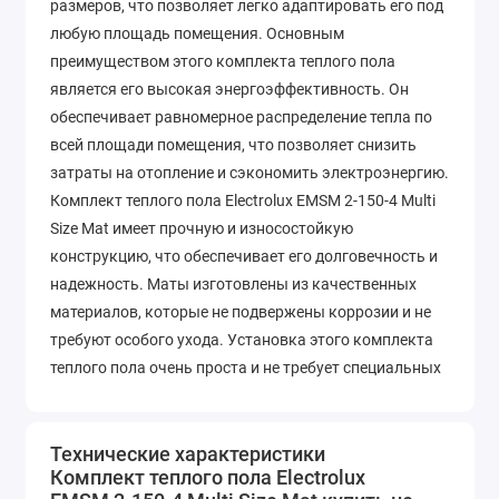
размеров, что позволяет легко адаптировать его под
любую площадь помещения. Основным
преимуществом этого комплекта теплого пола
является его высокая энергоэффективность. Он
обеспечивает равномерное распределение тепла по
всей площади помещения, что позволяет снизить
затраты на отопление и сэкономить электроэнергию.
Комплект теплого пола Electrolux EMSM 2-150-4 Multi
Size Mat имеет прочную и износостойкую
конструкцию, что обеспечивает его долговечность и
надежность. Маты изготовлены из качественных
материалов, которые не подвержены коррозии и не
требуют особого ухода. Установка этого комплекта
теплого пола очень проста и не требует специальных
навыков. Маты легко раскладываются на полу и
соединяются между собой, что позволяет создать
непрерывное покрытие. Комплект поставляется с
Технические характеристики
Комплект теплого пола Electrolux
подробной инструкцией по установке, которая