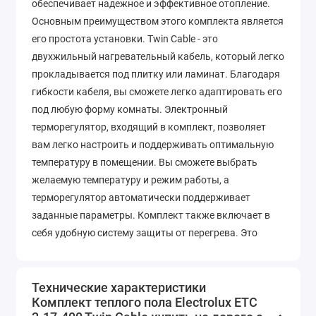
обеспечивает надежное и эффективное отопление.
Основным преимуществом этого комплекта является
его простота установки. Twin Cable - это
двухжильный нагревательный кабель, который легко
прокладывается под плитку или ламинат. Благодаря
гибкости кабеля, вы сможете легко адаптировать его
под любую форму комнаты. Электронный
терморегулятор, входящий в комплект, позволяет
вам легко настроить и поддерживать оптимальную
температуру в помещении. Вы сможете выбрать
желаемую температуру и режим работы, а
терморегулятор автоматически поддерживает
заданные параметры. Комплект также включает в
себя удобную систему защиты от перегрева. Это
гарантирует безопасность и предотвращает
возможные повреждения нагревательного кабеля.
Теплый пол Electrolux ETC 2-17-400 Twin Cable
Технические характеристики
Комплект теплого пола Electrolux ETC
относится к категории теплых полов, которые