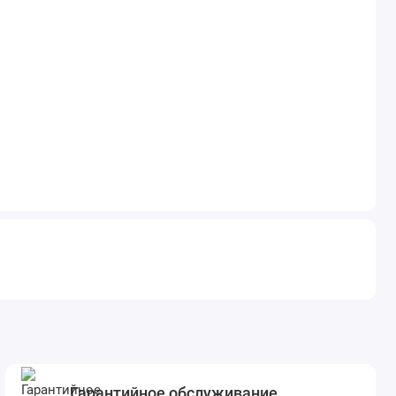
а варианта внутренних
д имеющийся интерьер.
икроклимата.
Гарантийное обслуживание