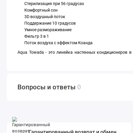
Стерилизация при 56 градусах
Комфортный сон
3D воздушный поток
Поддержание 10 градусов
Умное размораживание
Фильтр 3 в 1
Поток воздуха с эффектом Коанда
Aqua Towada - это линейка настенных кондиционеров в
блоков - с белым и черным корпусом. Такое разнообра
Устройства оснащены всеми основными функциями и мно
Вопросы и ответы
0
Гарантированный возврат и обмен