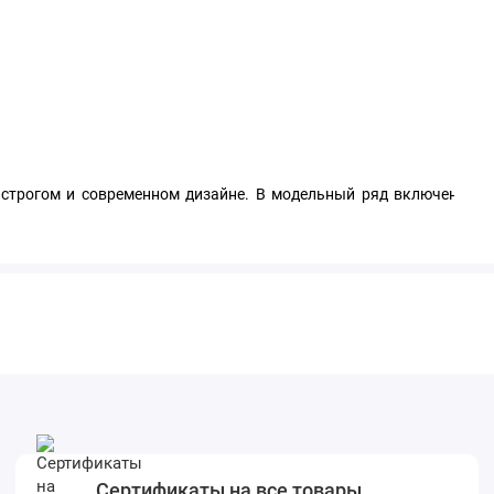
 строгом и современном дизайне. В модельный ряд включено дв
зие позволит наиболее точно подобрать необходимое решение по
жеством вспомогательных для создания наиболее комфортного м
Сертификаты на все товары