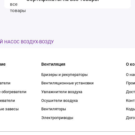
ВОЙ НАСОС ВОЗДУХ-ВОЗДУ
ние
Вентиляция
О к
Бризеры и рекуператоры
О на
атели
Вентиляционные установки
Про
 обогреватели
Увлажнители воздуха
Дост
реватели
Осушители воздуха
Конт
ые завесы
Вентиляторы
Коды
Электроприводы
Дого