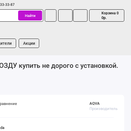
333-33-87
Корзина
0
Найти
0р.
ители
Акции
ДУ купить не дорого с установкой.
AQVA
сравнение
Производитель
ada