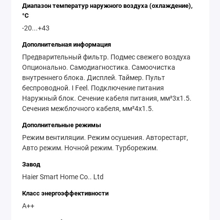
Мощные режимы работы:
Мощность
Диапазон температур наружного воздуха (охлаждение),
°C
охлаждения составляет 3.55 кВт, а
-20...+43
обогрева - 3.90 кВт, что позволяет легко
Дополнительная информация
поддерживать комфортную температуру
Предварительный фильтр. Подмес свежего воздуха
даже при экстремальных условиях - от
Опционально. Самодиагностика. Самоочистка
-20°C до +43°C на улице.
внутреннего блока. Дисплей. Таймер. Пульт
беспроводной. I Feel. Подключение питания
Wi-Fi управление:
Встроенный Wi-Fi
Наружный блок. Сечение кабеля питания, мм²3x1.5.
модуль позволяет управлять
Сечения межблочного кабеля, мм²4x1.5.
кондиционером с вашего смартфона с
Дополнительные режимы
помощью приложения «EVO», а также
Режим вентиляции. Режим осушения. Авторестарт,
через голосовых помощников «Алиса» и
Авто режим. Ночной режим. Турборежим.
«Салют», что обеспечивает абсолютный
Завод
комфорт и удобство.
Haier Smart Home Co.. Ltd
Функции
Класс энергоэффективности
самообслуживания:
Высококачественный
А++
угольный фильтр и ультрафиолетовое