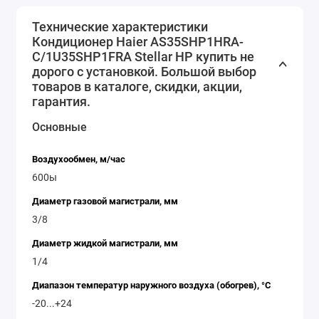
блока и низкий уровень шума делают его
Технические характеристики
практически незаметным при работе. Внешний
Кондиционер Haier AS35SHP1HRA-
блок также отличается компактностью и удобен
C/1U35SHP1FRA Stellar HP купить не
дорого с установкой. Большой выбор
в установке, в то время как его шумовой
товаров в каталоге, скидки, акции,
уровень - 49 дБ - не доставит неудобств
гарантия.
соседям.
Основные
Ключевые характеристики Haier AS35SHP1HRA-
C/1U35SHP1FRA Stellar HP
Воздухообмен, м/час
600ы
Инверторный тип управления:
Это
позволяет значительно снизить
Диаметр газовой магистрали, мм
3/8
потребление энергии, обеспечивая тем не
менее стабильную и эффективную работу
Диаметр жидкой магистрали, мм
1/4
кондиционера, что подтверждают классы
энергоэффективности A++ для охлаждения
Диапазон температур наружного воздуха (обогрев), °C
-20...+24
и A+ для обогрева.