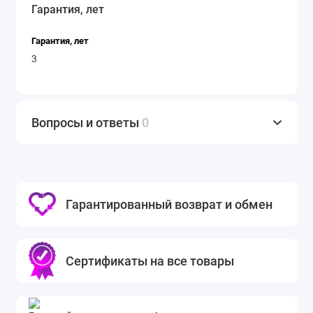
восстанавливает заданные параметры
Гарантия, лет
после отключения питания.
Гарантия, лет
Регулировка положения жалюзи:
С
3
помощью пульта ДУ можно легко
настраивать направление потока воздуха,
что позволяет избежать неприятного
Вопросы и ответы
0
эффекта холодного обдува.
Долговечность и надежность:
Кондиционер
был выпущен с использованием
высококачественных компонентов,
Гарантированный возврат и обмен
включая компрессор RECHI и увеличенный
теплообменник, что обеспечивает
надежную работу на протяжении многих
Сертификаты на все товары
лет.
При проектировании системы Haier