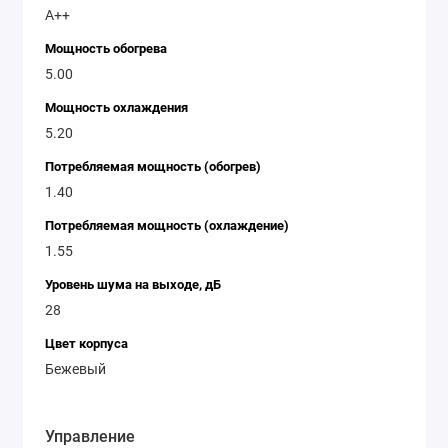
A++
Функции
самообслуживания:
Высококачественный
Мощность обогрева
5.00
угольный фильтр и ультрафиолетовое
обеззараживание работают вместе, чтобы
Мощность охлаждения
5.20
эффективно очищать воздух в вашем
помещении. Функция самоочистки «Self
Потребляемая мощность (обогрев)
1.40
Clean» помогает избежать накопления
грязи на внутренних компонентах,
Потребляемая мощность (охлаждение)
1.55
продлевая срок службы устройства.
Дополнительные режимы:
Кроме основных
Уровень шума на выходе, дБ
функций, кондиционер также предлагает
28
режимы вентиляции и осушения, что
Цвет корпуса
делает его универсальным решением для
Бежевый
любого времени года.
Управление
Технические особенности и преимущества