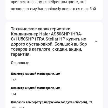
привлекательном серебристом цвете, что
позволяет ему harmoniously вписаться в любой
интерьер. Компактные размеры внутреннего
блока и низкий уровень шума делают его
Технические характеристики
практически незаметным при работе. Внешний
Кондиционер Haier AS50SHP1HRA-
блок также отличается компактностью и удобен
C/1U50SHP1FRA Stellar HP купить не
дорого с установкой. Большой выбор
в установке, в то время как его шумовой
товаров в каталоге, скидки, акции,
уровень - 49 дБ - не доставит неудобств
гарантия.
соседям.
Основные
Ключевые характеристики Haier AS50SHP1HRA-
C/1U50SHP1FRA Stellar HP
Диаметр газовой магистрали, мм
1/2
Инверторный тип управления:
Это
позволяет значительно снизить
Диаметр жидкой магистрали, мм
1/4
потребление энергии, обеспечивая тем не
менее стабильную и эффективную работу
Диапазон температур наружного воздуха (обогрев), °C