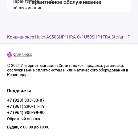
Гарантийное обслуживание
AS50SHP1HRA-C/1U50SHP1FRA Stellar HP
были учтены все современные требования к
климатическому оборудованию. Этот
кондиционер сочетает в себе не только
Кондиционер Haier AS50SHP1HRA-C/1U50SHP1FRA Stellar HP
эффективность и стильный дизайн, но и о
высокую степень энергоэффективности, что
делает его идеальным выбором для экономных
и заботливых пользователей.
© 2024 Интернет-магазин «Сплит-люкс»: продажа, установка,
обслуживание сплит-систем и климатического оборудования в
Краснодаре.
Переходите на новый уровень комфорта с
настенной сплит-системой Haier
Поддержка
AS50SHP1HRA-C/1U50SHP1FRA Stellar HP, и
+7 (928) 333-33-87
насладитесь преимуществами современного
+7 (861) 290-11-19
+7 (964) 900-99-90
климатического оборудования, которое будет
Обратный звонок
оберегать ваш комфорт в любое время года!
Будни, с 08.00 до 18.00