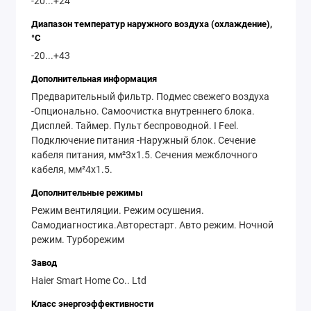
-20...+24
кондиционера, что подтверждают классы
энергоэффективности A++ для охлаждения
Диапазон температур наружного воздуха (охлаждение),
°C
и A+ для обогрева.
-20...+43
Мощные режимы работы:
Мощность
Дополнительная информация
охлаждения составляет 5.00 кВт, а
Предварительный фильтр. Подмес свежего воздуха
обогрева - 5.20 кВт, что позволяет легко
-Опционально. Самоочистка внутреннего блока.
поддерживать комфортную температуру
Дисплей. Таймер. Пульт беспроводной. I Feel.
Подключение питания -Наружный блок. Сечение
даже при экстремальных условиях - от
кабеля питания, мм²3x1.5. Сечения межблочного
-20°C до +43°C на улице.
кабеля, мм²4x1.5.
Wi-Fi управление:
Встроенный Wi-Fi
Дополнительные режимы
модуль позволяет управлять
Режим вентиляции. Режим осушения.
кондиционером с вашего смартфона с
Самодиагностика.Авторестарт. Авто режим. Ночной
режим. Турборежим
помощью приложения «EVO», а также
Завод
через голосовых помощников «Алиса» и
Haier Smart Home Co.. Ltd
«Салют», что обеспечивает абсолютный
комфорт и удобство.
Класс энергоэффективности