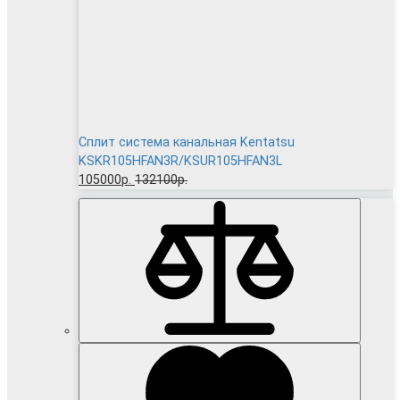
Сплит система канальная Kentatsu
KSKR105HFAN3R/KSUR105HFAN3L
105000р.
132100р.