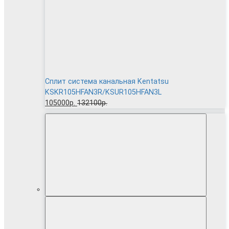
Сплит система канальная Kentatsu
KSKR105HFAN3R/KSUR105HFAN3L
105000р.
132100р.