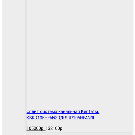
Сплит система канальная Kentatsu
KSKR105HFAN3R/KSUR105HFAN3L
105000р.
132100р.