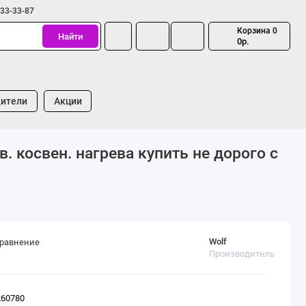
333-33-87
Корзина
0
Найти
0р.
ители
Акции
 косвен. нагрева купить не дорого с
Wolf
сравнение
Производитель
260780