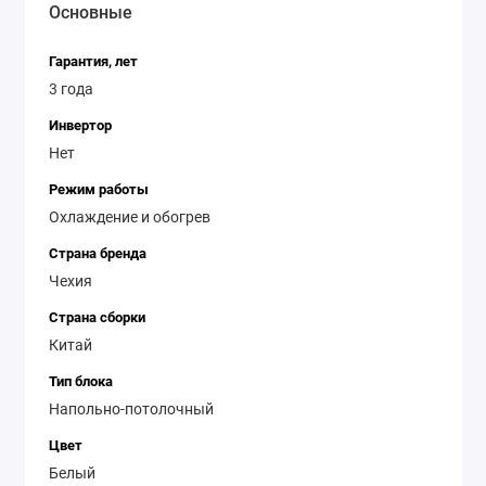
Основные
Мощность: 6 кВт
Площадь помещения: до 50 кв. м.
Гарантия, лет
Технология инверторного компрессора
3 года
Функция "умного" режима
Дизайн для установки на потолке или на полу
Инвертор
Множество функций для максимального
Нет
комфорта
Режим работы
Охлаждение и обогрев
Страна бренда
Чехия
Страна сборки
Китай
Тип блока
Напольно-потолочный
Цвет
Белый