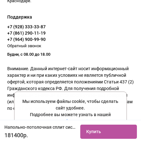
Краснодаре.
Поддержка
+7 (928) 333-33-87
+7 (861) 290-11-19
+7 (964) 900-99-90
Обратный звонок
Будни, с 08.00 до 18.00
Внимание. Данный интернет-сайт носит информационный
характер и ни при каких условиях не является публичной
офертой, которая определяется положениями Статьи 437 (2)
Гражданского кодекса РФ. Для получения подробной
информации о наличии и стоимости указанных товаров и
Мы используем файлы cookie, чтобы сделать
(или) услуг, пожалуйста, обращайтесь к нашим менеджерам
сайт удобнее.
по email или телефону указанного в разделе контакты !
Подробнее вы можете узнать в нашей
политике конфиденциальности
Политика конфиденциальности
Напольно-потолочная сплит система Lessar LS-H60TIA4/LU-H60UGA4 купить не дорого с установкой. Большой выбор товаров в каталоге, скидки, акции, гарантия.
Купить
Соглашаюсь
181400р.