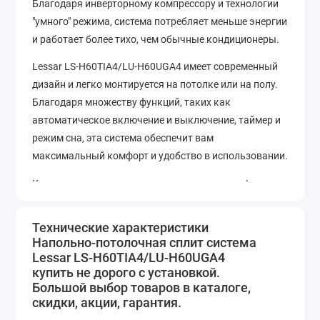
Благодаря инверторному компрессору и технологии
"умного" режима, система потребляет меньше энергии
и работает более тихо, чем обычные кондиционеры.
Lessar LS-H60TIA4/LU-H60UGA4 имеет современный
дизайн и легко монтируется на потолке или на полу.
Благодаря множеству функций, таких как
автоматическое включение и выключение, таймер и
режим сна, эта система обеспечит вам
максимальный комфорт и удобство в использовании.
Купить напольно-потолочную сплит-систему Lessar
LS-H60TIA4/LU-H60UGA4 можно прямо сейчас на
нашем сайте. Мы гарантируем высокое качество
Технические характеристики
товара и быструю доставку по всей России. Не
Напольно-потолочная сплит система
упустите возможность создать идеальный климат в
Lessar LS-H60TIA4/LU-H60UGA4
купить не дорого с установкой.
своем доме или офисе!
Большой выбор товаров в каталоге,
Характеристики:
скидки, акции, гарантия.