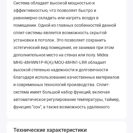
Система обладает высокой мощностью и
эффективностью, что позволяет быстро и
равномерно охладить или нагреть воздух в
помещении. Одной из главных особенностей данной
сплит-системы является возможность скрытой
установки в потолок. Это позволяет сохранить
эстетический вид помещения, не занимая при этом
дополнительное место на стенах или полу. Midea
MHG-48HWN1P-R(A)/MOU-48HN1-LRR обладает
высокой степенью надежности и долговечности
благодаря использованию качественных материалов
и современных технологий производства. Сплит-
система имеет большой набор функций, включая
автоматическое регулирование температуры, таймер,
функцию "сон", а также возможность удаленного
управления с помощью специального приложения.
Кроме того, данная модель обладает низким уровнем
шума и энергопотребления, что позволяет
Технические характеристики