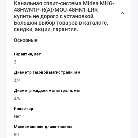
Канальная сплит-система Midea MHG-
сэкономить на коммунальных платежах. Если вам
48HWN1P-R(A)/MOU-48HN1-LRR
необходима надежная и эффективная система
купить не дорого с установкой.
климатического контроля для больших помещений,
Большой выбор товаров в каталоге,
то канальная сплит-система Midea MHG-48HWN1-
скидки, акции, гарантия.
R(A)/MOU-48HN1-RR - ваш выбор!
Основные
Гарантия, лет
2
Диаметр газовой магистрали, мм
3/4
Диаметр жидкой магистрали, мм
3/8
Инвертор
Нет
Максимальная длина трассы
50