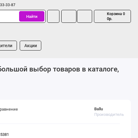
333-33-87
Корзина
0
Найти
0р.
ители
Акции
Большой выбор товаров в каталоге,
Ballu
сравнение
Производитель
35381