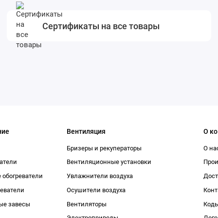
Сертификаты на все товары
ние
Вентиляция
О к
Бризеры и рекуператоры
О на
атели
Вентиляционные установки
Про
 обогреватели
Увлажнители воздуха
Дост
реватели
Осушители воздуха
Конт
ые завесы
Вентиляторы
Коды
Электроприводы
Дого