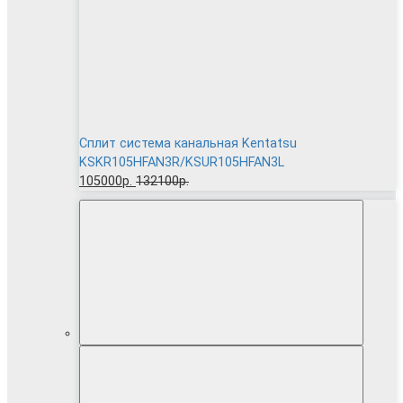
Сплит система канальная Kentatsu
KSKR105HFAN3R/KSUR105HFAN3L
105000р.
132100р.