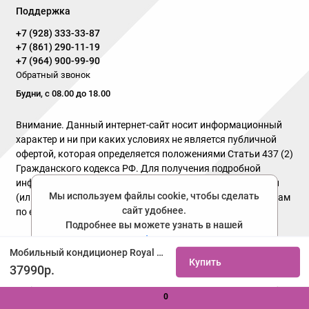
Поддержка
+7 (928) 333-33-87
+7 (861) 290-11-19
+7 (964) 900-99-90
Обратный звонок
Будни, с 08.00 до 18.00
Внимание. Данный интернет-сайт носит информационный
характер и ни при каких условиях не является публичной
офертой, которая определяется положениями Статьи 437 (2)
Гражданского кодекса РФ. Для получения подробной
информации о наличии и стоимости указанных товаров и
Мы используем файлы cookie, чтобы сделать
(или) услуг, пожалуйста, обращайтесь к нашим менеджерам
сайт удобнее.
по email или телефону указанного в разделе контакты !
Подробнее вы можете узнать в нашей
политике конфиденциальности
Политика конфиденциальности
Мобильный кондиционер Royal Clima RM-NN28HH-E Neon купить не дорого с установкой. Большой выбор товаров в каталоге, скидки, акции, гарантия.
Купить
Соглашаюсь
37990р.
0