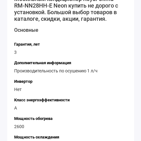
RM-NN28HH-E Neon купить не дорого с
блока, что обеспечивает безопасность и комфортное
установкой. Большой выбор товаров в
использование. Выбирайте мобильный кондиционер
каталоге, скидки, акции, гарантия.
Royal Clima RM-NN28HH-E Neon и наслаждайтесь
Основные
прохладой в любом месте вашего дома!
Гарантия, лет
3
Дополнительная информация
Производительность по осушению 1 л/ч
Инвертор
Нет
Класс энергоэффективности
A
Мощность обогрева
2600
Мощность охлаждения