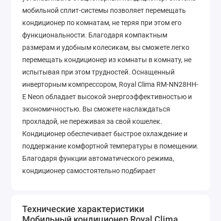
мобильной сплит-системы позволяет перемещать
кондиционер по комнатам, не теряя при этом его
функциональности. Благодаря компактным
размерам и удобным колесикам, вы сможете легко
перемещать кондиционер из комнаты в комнату, не
испытывая при этом трудностей. Оснащенный
инверторным компрессором, Royal Clima RM-NN28HH-
E Neon обладает высокой энергоэффективностью и
экономичностью. Вы сможете наслаждаться
прохладой, не переживая за свой кошелек.
Кондиционер обеспечивает быстрое охлаждение и
поддержание комфортной температуры в помещении.
Благодаря функции автоматического режима,
кондиционер самостоятельно подбирает
оптимальный режим работы, основываясь на
текущей температуре и влажности воздуха. Royal
Clima RM-NN28HH-E Neon также оснащен функцией
Технические характеристики
Мобильный кондиционер Royal Clima
автоматической очистки и дезинфекции внутреннего