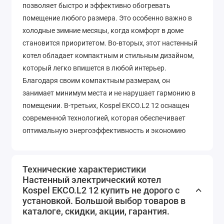
позволяет быстро и эффективно обогревать
помещение любого размера. Это особенно важно в
холодные зимние месяцы, когда комфорт в доме
становится приоритетом. Во-вторых, этот наcтенный
котел обладает компактным и стильным дизайном,
который легко впишется в любой интерьер.
Благодаря своим компактным размерам, он
занимает минимум места и не нарушает гармонию в
помещении. В-третьих, Kospel EKCO.L2 12 оснащен
современной технологией, которая обеспечивает
оптимальную энергоэффективность и экономию
ресурсов. Это позволяет снизить затраты на
отопление и сохранить энергию, что в свою очередь
положительно сказывается на вашем бюджете.
Технические характеристики
Наcтенный электрический котел
Кроме того, котел Kospel EKCO.L2 12 обладает
Kospel EKCO.L2 12 купить не дорого с
надежной системой безопасности, которая защищает
установкой. Большой выбор товаров в
от перегрева и короткого замыкания. Это
каталоге, скидки, акции, гарантия.
обеспечивает вам спокойствие и уверенность в