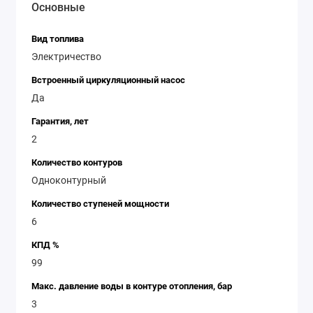
Основные
работе оборудования. В заключение, наcтенный
электрический котел Kospel EKCO.L2 12 - это
Вид топлива
надежное и эффективное решение для обогрева
Электричество
вашего дома. Он обладает высокой мощностью,
компактным дизайном и современной технологией,
Встроенный циркуляционный насос
которая обеспечивает энергоэффективность и
Да
экономию ресурсов. Не сомневайтесь в выборе этого
Гарантия, лет
котла - он станет надежным помощником в создании
2
комфортного и уютного климата в вашем доме.
Количество контуров
Одноконтурный
Количество ступеней мощности
6
КПД %
99
Макс. давление воды в контуре отопления, бар
3