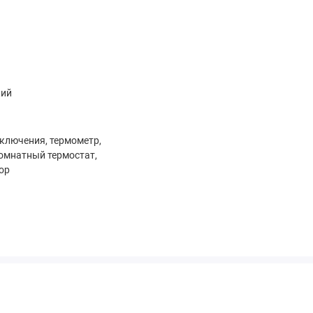
кий
ключения, термометр,
омнатный термостат,
ор