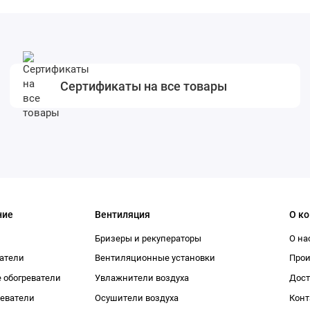
Сертификаты на все товары
ние
Вентиляция
О к
Бризеры и рекуператоры
О на
атели
Вентиляционные установки
Про
 обогреватели
Увлажнители воздуха
Дост
реватели
Осушители воздуха
Конт