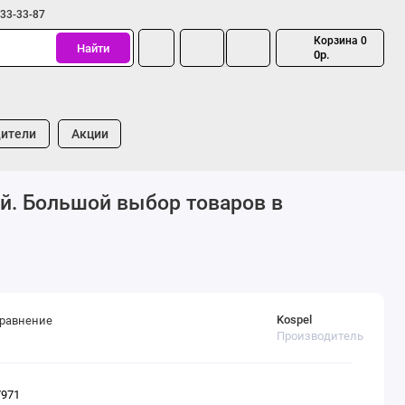
333-33-87
Корзина
0
Найти
0р.
ители
Акции
ой. Большой выбор товаров в
Kospel
сравнение
Производитель
7971