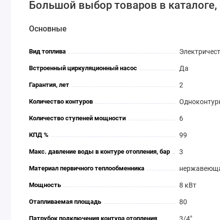
Большой выбор товаров в каталоге, 
Основные
Вид топлива
Электричес
Встроенный циркуляционный насос
Да
Гарантия, лет
2
Количество контуров
Одноконтур
Количество ступеней мощности
6
КПД %
99
Макс. давление воды в контуре отопления, бар
3
Материал первичного теплообменника
нержавеюща
Мощность
8 кВт
Отапливаемая площадь
80
Патрубок подключения контура отопления
3/4"